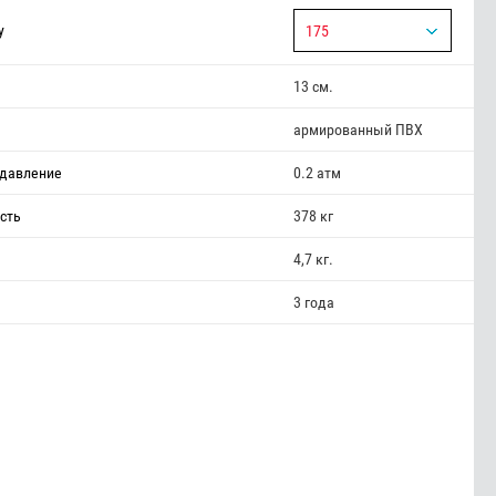
у
175
13 см.
армированный ПВХ
давление
0.2 атм
сть
378 кг
4,7 кг.
3 года