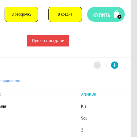
В рассрочку
В кредит
КУПИТЬ
Пункты выдачи
−
+
к сравнению
:
ANNKOR
иля
Kia
Soul
2