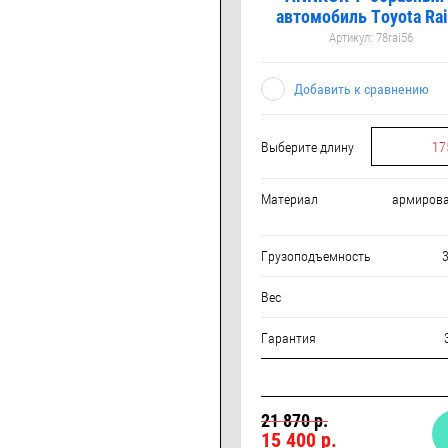
автомобиль Toyota Ra
Артикул:
78rai56
Добавить к сравнению
Выберите длину
17
Материал
армиров
Грузоподъемность
3
Вес
Гарантия
21 870 р.
15 400
р.