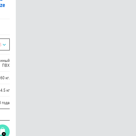
ize
5
анный
ПВХ
60 кг.
4.5 кг
3 года