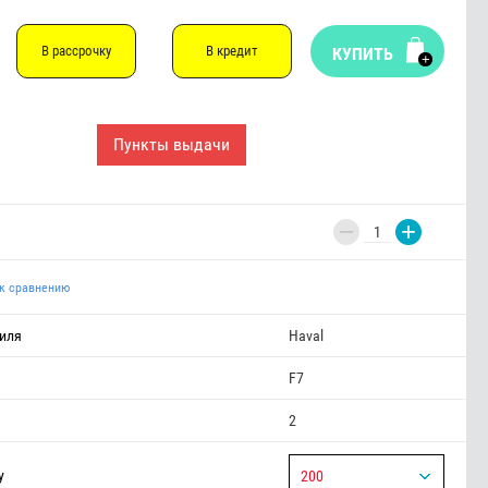
В рассрочку
В кредит
КУПИТЬ
Пункты выдачи
−
+
к сравнению
иля
Haval
F7
2
у
200