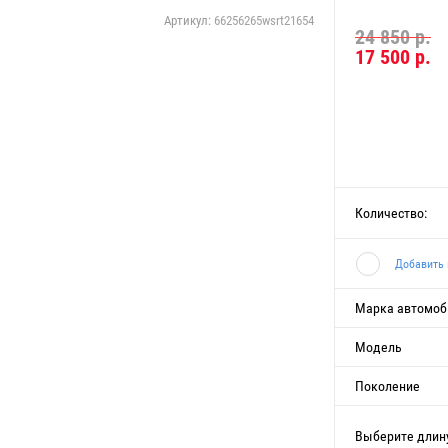
Артикул:
66256265wsrt21654
24 850 р.
17 500
р.
Количество:
Добавить 
Марка автомоб
Модель
Поколение
Выберите длин