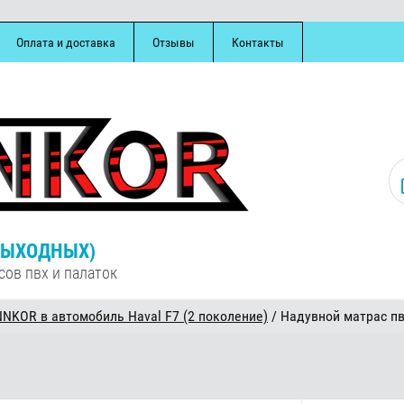
Оплата и доставка
Отзывы
Контакты
З ВЫХОДНЫХ)
сов пвх и палаток
NKOR в автомобиль Haval F7 (2 поколение)
/ Надувной матрас пв