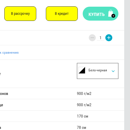
В рассрочку
В кредит
КУПИТЬ
−
+
к сравнению
Бело-черная
т
лонов
900 г/м2
ще
900 г/м2
170 см
а
78 см