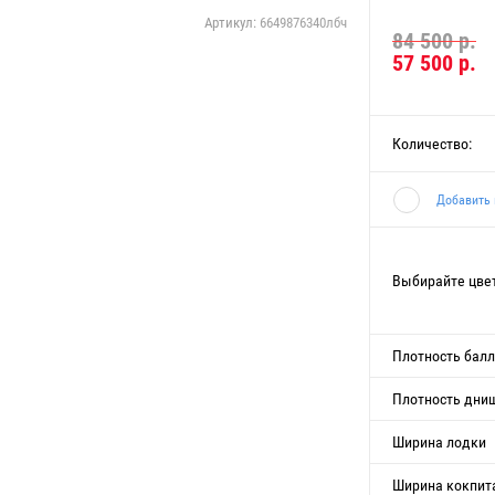
Артикул:
6649876340лбч
84 500 р.
57 500
р.
Количество:
Добавить 
Выбирайте цве
Плотность бал
Плотность дни
Ширина лодки
Ширина кокпит