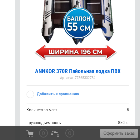
ANNKOR 370R Пайольная лодка ПВХ
Артикул:
77865332784
Добавить к сравнению
Количество мест
5
Грузоподъемность
850 кг
0
0
Оформить заказ
Вес
60